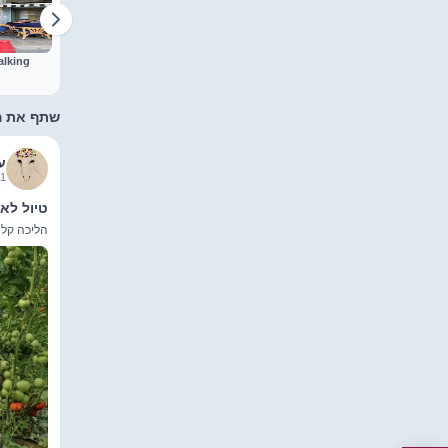
גש ניסיוני לא פעיל
ללכת לים עם חברים
Just walking
alking
שתף את ה
ע
3 13:38:00
טיול לאו
הליכה קלה ש