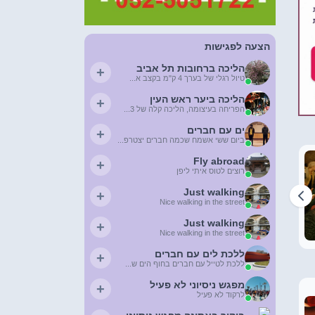
הצעה לפגישות
הליכה ברחובות תל אביב
+
טיול רגלי של בערך 4 ק"מ בקצב א...
הליכה ביער ראש העין
+
הפריחה בעיצומה, הליכה קלה של 3...
ים עם חברים
+
ביום ששי אשמח שכמה חברים יצטרפ...
Fly abroad
+
רוצים לטוס איתי ליפן
+
Just walking
+
Nice walking in the street
חדש כאן הרשמה חינם
Just walking
+
Nice walking in the street
רונית מיכאלי
ללכת לים עם חברים
+
ללכת לטייל עם חברים בחוף הים ש...
מפגש ניסיוני לא פעיל
+
לרקוד לא פעיל