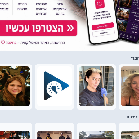
 שמאי
מרי אשרקיאן קריספין
אוקסנה מילר
איציק איציק