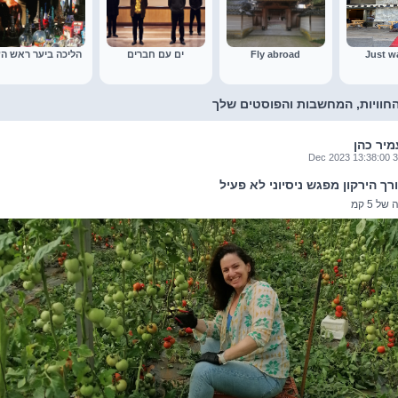
Just w
Fly abroad
ים עם חברים
הליכה ביער ראש הע
חוויות, המחשבות והפוסטים שלך
מיר כהן
31 Dec 202
רך הירקון מפגש ניסיוני לא פעיל
ל 5 קמ