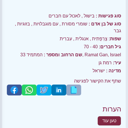
סוג פגישות :
בישול
,
לאכול עם חברים
סוג של בן אדם :
שומרי מסורת
,
עם מוגבלויות
,
בזוגיות
,
גבר
שפות:
צָרְפָתִית
,
אנגלית
,
עִברִית
גיל חברים:
40 - 70
המתמיד 33, Ramat Gan, Israel
שם הרחוב ומספר :
עיר:
רמת גן
מדינה :
ישראל
שתף את הקישור לפגישה
הערות
טען עוד