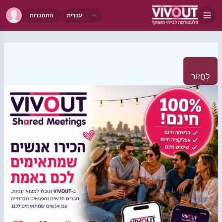
התחברות
לַחֲזוֹר