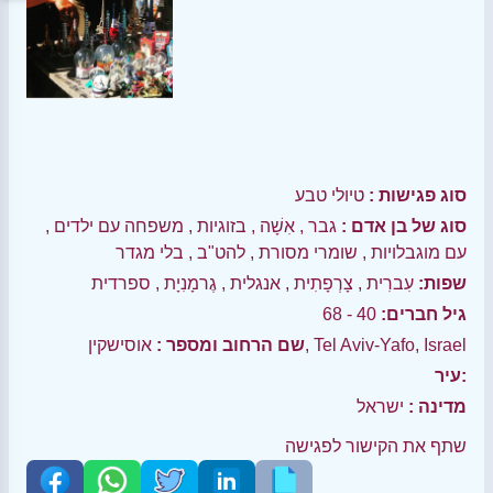
סוג פגישות :
טיולי טבע
סוג של בן אדם :
גבר
,
אִשָׁה
,
בזוגיות
,
משפחה עם ילדים
,
עם מוגבלויות
,
שומרי מסורת
,
להט"ב
,
בלי מגדר
שפות:
עִברִית
,
צָרְפָתִית
,
אנגלית
,
גֶרמָנִיָת
,
ספרדית
גיל חברים:
40 - 68
אוסישקין, Tel Aviv-Yafo, Israel
שם הרחוב ומספר :
עיר:
מדינה :
ישראל
שתף את הקישור לפגישה