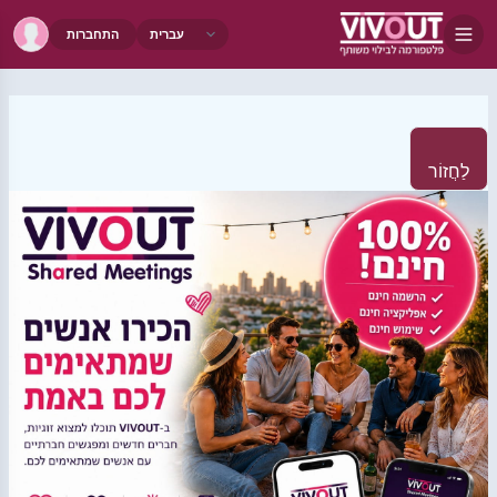
התחברות
לַחֲזוֹר