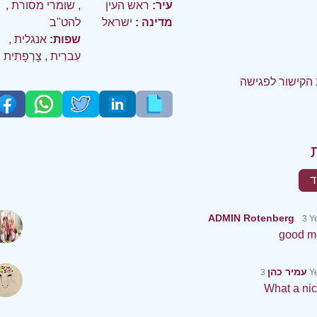
עיר:
ראש העין
,
שומרי מסורת
,
מדינה :
ישראל
להט"ב
שפות:
אנגלית
,
עִברִית
,
צָרְפָתִית
הקישור לפגישה
ד
ADMIN Rotenberg
3 Y
good m
עמיר כהן
3 
What a nic