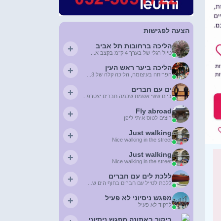
הצעה לפגישות
הליכה ברחובות תל אביב
+
טיול רגלי של בערך 4 ק"מ בקצב א...
הליכה ביער ראש העין
+
הפריחה בעיצומה, הליכה קלה של 3...
ים עם חברים
+
ביום ששי אשמח שכמה חברים יצטרפ...
Fly abroad
+
רוצים לטוס איתי ליפן
Just walking
+
Nice walking in the street
Just walking
+
Nice walking in the street
ללכת לים עם חברים
+
ללכת לטייל עם חברים בחוף הים ש...
מפגש ניסיוני לא פעיל
+
לרקוד לא פעיל
ביקור באתונה מפגש ניסיוני