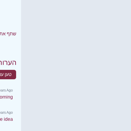
שתף את 
הערות
טען עו
ears Ago
orning
Years Ago
e idea