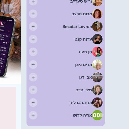
+
זריש סעדייב
+
מרום תרצה
+
Smadar Levron
+
עדנה קנטי
+
חן תעוז
+
מרים ניצן
+
אבי דגן
+
שירי הדר
+
מנחם ברלינר
+
אריה קדוש