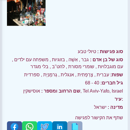
סוג פגישות :
טיולי טבע
סוג של בן אדם :
גבר
,
אִשָׁה
,
בזוגיות
,
משפחה עם ילדים
,
עם מוגבלויות
,
שומרי מסורת
,
להט"ב
,
בלי מגדר
שפות:
עִברִית
,
צָרְפָתִית
,
אנגלית
,
גֶרמָנִיָת
,
ספרדית
גיל חברים:
40 - 68
אוסישקין, Tel Aviv-Yafo, Israel
שם הרחוב ומספר :
עיר:
מדינה :
ישראל
שתף את הקישור לפגישה