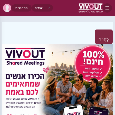
התחברות
לַחֲזוֹר