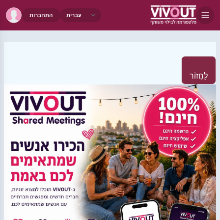
התחברות
לַחֲזוֹר