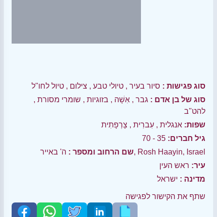
סוג פגישות :
סיור בעיר
,
טיולי טבע
,
צילום
,
טיול לחו"ל
סוג של בן אדם :
גבר
,
אִשָׁה
,
בזוגיות
,
שומרי מסורת
,
להט"ב
שפות:
אנגלית
,
עִברִית
,
צָרְפָתִית
גיל חברים:
35 - 70
ה' באייר, Rosh Haayin, Israel
שם הרחוב ומספר :
עיר:
ראש העין
מדינה :
ישראל
שתף את הקישור לפגישה