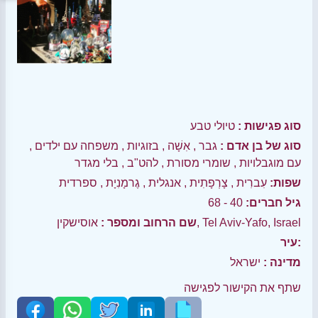
סוג פגישות :
טיולי טבע
סוג של בן אדם :
גבר
,
אִשָׁה
,
בזוגיות
,
משפחה עם ילדים
,
עם מוגבלויות
,
שומרי מסורת
,
להט"ב
,
בלי מגדר
שפות:
עִברִית
,
צָרְפָתִית
,
אנגלית
,
גֶרמָנִיָת
,
ספרדית
גיל חברים:
40 - 68
אוסישקין, Tel Aviv-Yafo, Israel
שם הרחוב ומספר :
עיר:
מדינה :
ישראל
שתף את הקישור לפגישה