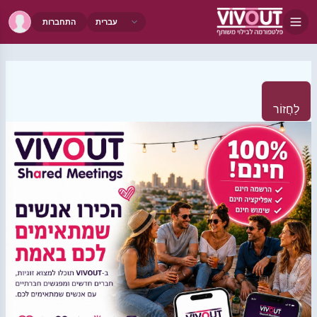
התחברות
לַחֲזוֹר