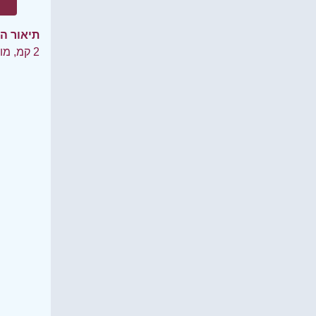
תיאור ה
2 קמ, מומלץ להביא מים