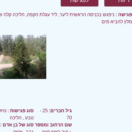
דיווח
לפגישה
פגישה :
ניפגש בכניסה הראשית ליער, ליד עגלת הקפה, הליכה קלה ש
גיל חברים:
25 -
סוג פגישות :
טיול
70
טבע
,
הליכה
שם הרחוב ומספר
סוג של בן אדם :
:
יער ראש העין,
גבר
,
אִשָׁה
,