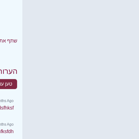
שתף את 
הערות
טען עו
ths Ago
dsfhksf
nths Ago
fksfdh