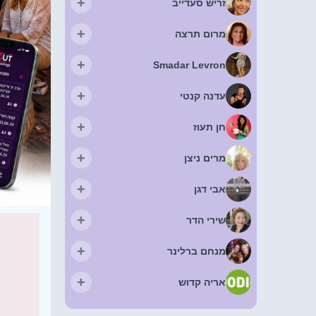
+
זריש סעדייב
+
מרום תרצה
+
Smadar Levron
+
עדנה קנטי
+
חן תעוז
+
מרים ניצן
+
אבי דגן
+
שירי הדר
+
מנחם ברלינר
+
אריה קדוש