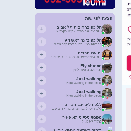
הצעה לפגישות
הליכה ברחובות תל אביב
+
טיול רגלי של בערך 4 ק"מ בקצב א...
הליכה ביער ראש העין
+
הפריחה בעיצומה, הליכה קלה של 3...
ים עם חברים
+
ביום ששי אשמח שכמה חברים יצטרפ...
Fly abroad
+
רוצים לטוס איתי ליפן
Just walking
+
Nice walking in the street
Just walking
+
Nice walking in the street
ללכת לים עם חברים
+
ללכת לטייל עם חברים בחוף הים ש...
מפגש ניסיוני לא פעיל
+
לרקוד לא פעיל
ביקור באתונה מפגש ניסיוני