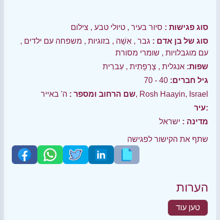
סוג פגישות :
סיור בעיר
,
טיולי טבע
,
צילום
סוג של בן אדם :
גבר
,
אִשָׁה
,
בזוגיות
,
משפחה עם ילדים
,
עם מוגבלויות
,
שומרי מסורת
שפות:
אנגלית
,
צָרְפָתִית
,
עִברִית
גיל חברים:
40 - 70
ה' באייר, Rosh Haayin, Israel
שם הרחוב ומספר :
עיר:
מדינה :
ישראל
שתף את הקישור לפגישה
הערות
טען עוד