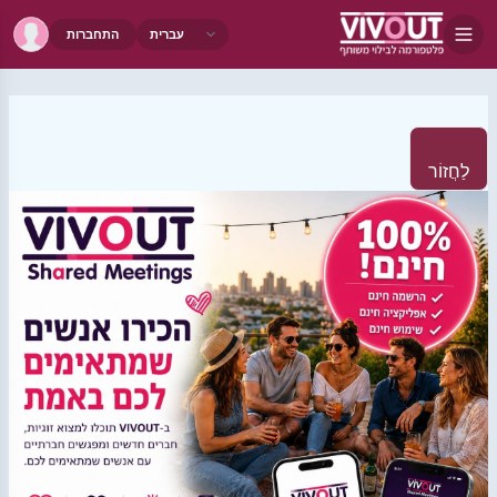
התחברות
לַחֲזוֹר