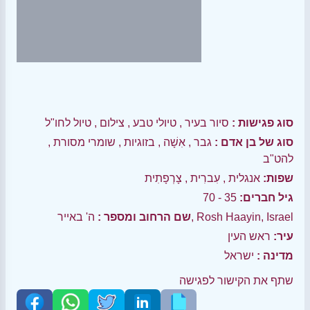
סוג פגישות :
סיור בעיר
,
טיולי טבע
,
צילום
,
טיול לחו"ל
סוג של בן אדם :
גבר
,
אִשָׁה
,
בזוגיות
,
שומרי מסורת
,
להט"ב
שפות:
אנגלית
,
עִברִית
,
צָרְפָתִית
גיל חברים:
35 - 70
ה' באייר, Rosh Haayin, Israel
שם הרחוב ומספר :
עיר:
ראש העין
מדינה :
ישראל
שתף את הקישור לפגישה