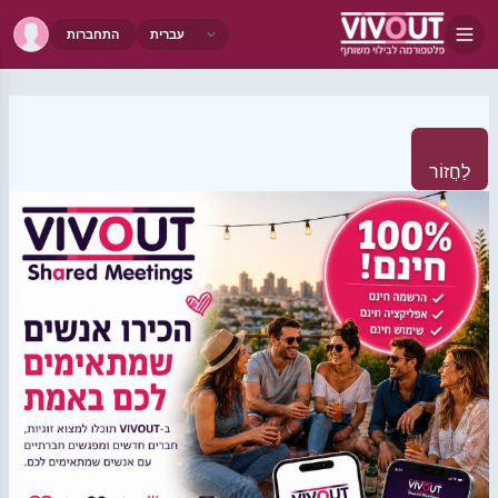
התחברות
לַחֲזוֹר