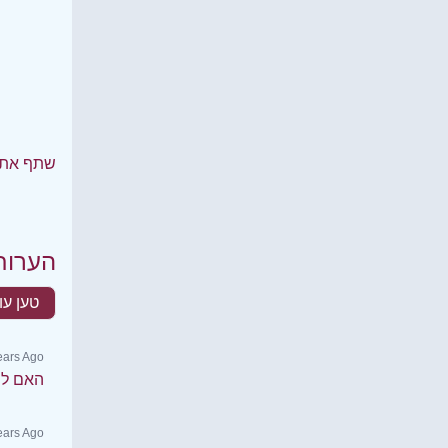
שתף את 
הערות
טען עו
ears Ago
האם לה
Years Ago