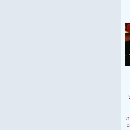
י
ות
ם