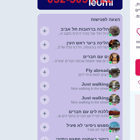
הצעה לפגישות
הליכה ברחובות תל אביב
+
טיול רגלי של בערך 4 ק"מ בקצב א...
הליכה ביער ראש העין
+
הפריחה בעיצומה, הליכה קלה של 3...
ים עם חברים
+
ביום ששי אשמח שכמה חברים יצטרפ...
Fly abroad
+
רוצים לטוס איתי ליפן
Just walking
+
Nice walking in the street
Just walking
+
Nice walking in the street
ללכת לים עם חברים
+
ללכת לטייל עם חברים בחוף הים ש...
מפגש ניסיוני לא פעיל
+
לרקוד לא פעיל
ביקור באתונה מפגש ניסיוני