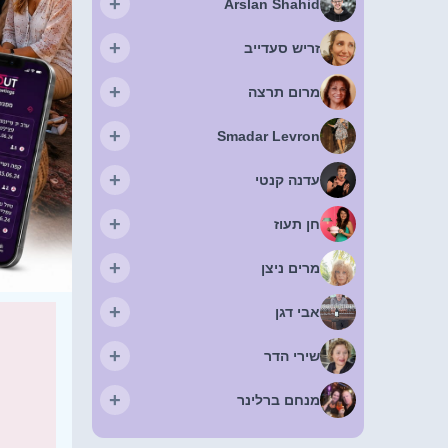
+
Arslan Shahid
+
זריש סעדייב
+
מרום תרצה
+
Smadar Levron
+
עדנה קנטי
+
חן תעוז
+
מרים ניצן
+
אבי דגן
+
שירי הדר
+
מנחם ברלינר