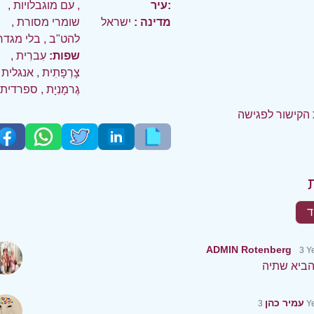
עיר:
,
עם מוגבלויות
,
מדינה :
ישראל
שומרי מסורת
,
להט"ב
,
בלי מגדר
שפות:
עִברִית
,
צָרְפָתִית
,
אנגלית
גֶרמָנִיָת
,
ספרדית
הקישור לפגישה
ד
ADMIN Rotenberg
3 Y
ביא שתיה
עמיר כהן
3 