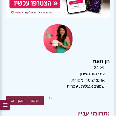
חן תעוז
גיל:
34
עיר:
הוד השרון
אדם:
שומרי מסורת
שפות:
אנגלית
,
עִברִית
הוֹדָעָה
הוסף חבר
תחומי עניין: