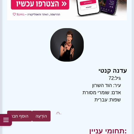
עדנה קנטי
גיל:
72
עיר:
הוד השרון
אדם:
שומרי מסורת
שפות:
עִברִית
הוֹדָעָה
הוסף חבר
תחומי עניין: