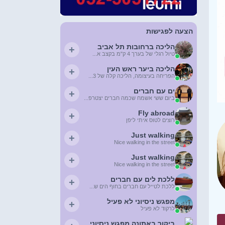
הצעה לפגישות
הליכה ברחובות תל אביב
+
טיול רגלי של בערך 4 ק"מ בקצב א...
הליכה ביער ראש העין
+
הפריחה בעיצומה, הליכה קלה של 3...
ים עם חברים
+
ביום ששי אשמח שכמה חברים יצטרפ...
Fly abroad
+
רוצים לטוס איתי ליפן
Just walking
+
Nice walking in the street
Just walking
+
Nice walking in the street
ללכת לים עם חברים
+
ללכת לטייל עם חברים בחוף הים ש...
מפגש ניסיוני לא פעיל
+
לרקוד לא פעיל
ביקור באתונה מפגש ניסיוני