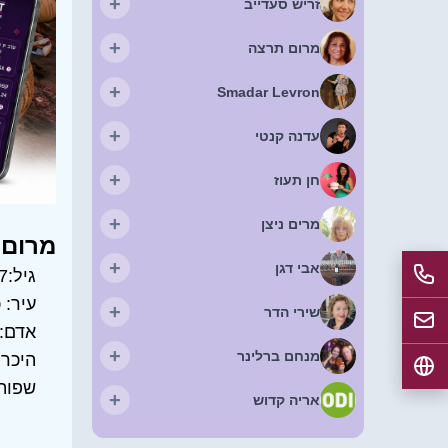
+
זריש סעדייב
+
מרום תרצה
+
Smadar Levron
+
עדנה קנטי
+
חן תעוז
+
מרים ניצן
מרום 
+
אבי דגן
גיל:
7
עיר:
כ
+
שירי הדר
אדם:
+
מנחם ברלינר
היכרו
שפות
+
אריה קדוש