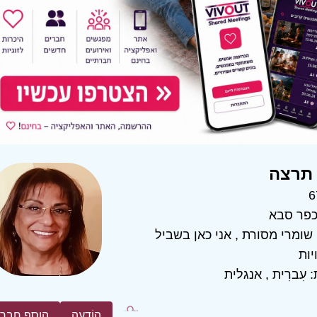
תרצה
6
פר סבא
שומרי מסורת
,
אני כאן בשביל
יות
:
עִברִית
,
אנגלית
הוֹדָעָה
הוסף חבר