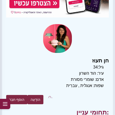
חן תעוז
גיל:
34
עיר:
הוד השרון
אדם:
שומרי מסורת
שפות:
אנגלית
,
עִברִית
הוֹדָעָה
הוסף חבר
תחומי עניין: