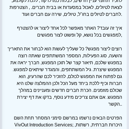
להכיר תחומי עניין חדשים, לבלות כמו לרקוד, ללכת לקולנוע,
לצאת לטיולים, לאכול במסעדות או בבית חברים. , הצטרפות
לחברים לטיולים בחו"ל, טיולים, שירה עם חברים ועוד.
איך זה עובד? האתר מאפשר לכל אחד ליצור או להצטרף
למפגשים בכל נושא, קל ופשוט לצור מפגשים,
רוצים ליצור מפגש? כל שעליך לעשות הוא לבחור את התאריך
והשעה, סוג הפעילות, המספר המשתתפים שאתה רוצה
במפגש שלכם, תיאור קצר של תוכן המפגש, חברך יראה את
המפגש שיצרת. גיל המשתתפים, והמגדר שיתאים למפגש.
גם לפתוח את המפגש לכולם, להזכיר לכם שהרעיון, הוא
חברות וכיף ללכת ביחד מעל הכל ולכן ההמלצה שלנו היא
שכולם מוזמנים. הכרת חברים חדשים ומעניינים במהלך
המפגש. אם אתם צריכים מידע נוסף, בדקו את דף יצירת
הקשר..
הפרטים הבאים נרשמו במרשם סימני המסחר תחת השם
VivOut Introduction Services; היכרות חברתית, רשתות,