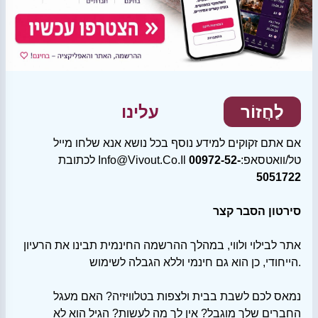
לַחֲזוֹר
עלינו
אם אתם זקוקים למידע נוסף בכל נושא אנא שלחו מייל
לכתובת Info@vivout.co.il טל/וואטסאפ:
00972-52-
5051722
סירטון הסבר קצר
אתר לבילוי ולווי, במהלך ההרשמה החינמית תבינו את הרעיון
הייחודי, כן הוא גם חינמי וללא הגבלה לשימוש.
נמאס לכם לשבת בבית ולצפות בטלוויזיה? האם מעגל
החברים שלך מוגבל? אין לך מה לעשות? הגיל הוא לא