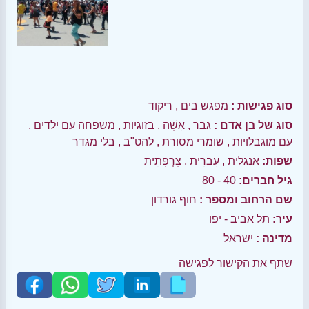
סוג פגישות :
מפגש בים
,
ריקוד
סוג של בן אדם :
גבר
,
אִשָׁה
,
בזוגיות
,
משפחה עם ילדים
,
עם מוגבלויות
,
שומרי מסורת
,
להט"ב
,
בלי מגדר
שפות:
אנגלית
,
עִברִית
,
צָרְפָתִית
גיל חברים:
40 - 80
שם הרחוב ומספר :
חוף גורדון
עיר:
תל אביב - יפו
מדינה :
ישראל
שתף את הקישור לפגישה