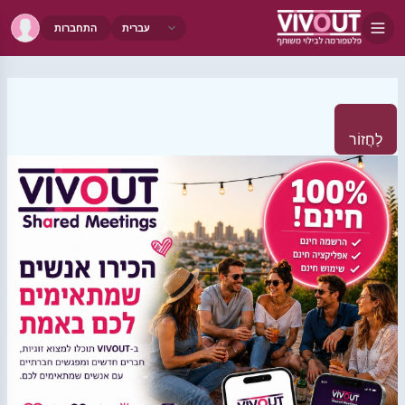
התחברות
לַחֲזוֹר