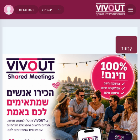
התחברות
לַחֲזוֹר