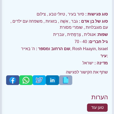
סוג פגישות :
סיור בעיר
,
טיולי טבע
,
צילום
סוג של בן אדם :
גבר
,
אִשָׁה
,
בזוגיות
,
משפחה עם ילדים
,
עם מוגבלויות
,
שומרי מסורת
שפות:
אנגלית
,
צָרְפָתִית
,
עִברִית
גיל חברים:
40 - 70
ה' באייר, Rosh Haayin, Israel
שם הרחוב ומספר :
עיר:
מדינה :
ישראל
שתף את הקישור לפגישה
הערות
טען עוד