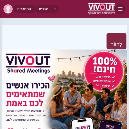
התחברות
לַחֲזוֹר