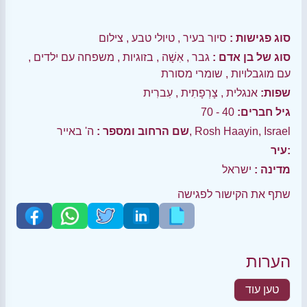
סוג פגישות :
סיור בעיר
,
טיולי טבע
,
צילום
סוג של בן אדם :
גבר
,
אִשָׁה
,
בזוגיות
,
משפחה עם ילדים
,
עם מוגבלויות
,
שומרי מסורת
שפות:
אנגלית
,
צָרְפָתִית
,
עִברִית
גיל חברים:
40 - 70
ה' באייר, Rosh Haayin, Israel
שם הרחוב ומספר :
עיר:
מדינה :
ישראל
שתף את הקישור לפגישה
הערות
טען עוד