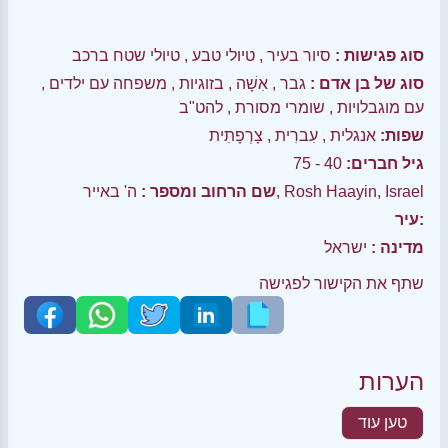
סוג פגישות :
סיור בעיר
,
טיולי טבע
,
טיולי שטח ברכב
סוג של בן אדם :
גבר
,
אִשָׁה
,
בזוגיות
,
משפחה עם ילדים
,
עם מוגבלויות
,
שומרי מסורת
,
להט"ב
שפות:
אנגלית
,
עִברִית
,
צָרְפָתִית
גיל חברים:
40 - 75
ה' באייר, Rosh Haayin, Israel
שם הרחוב ומספר :
עיר:
מדינה :
ישראל
שתף את הקישור לפגישה
הערות
טען עוד