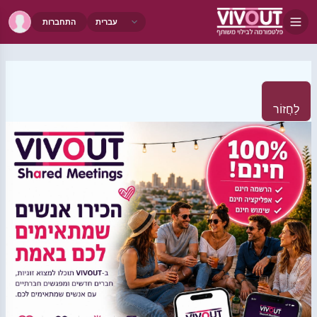
התחברות
לַחֲזוֹר