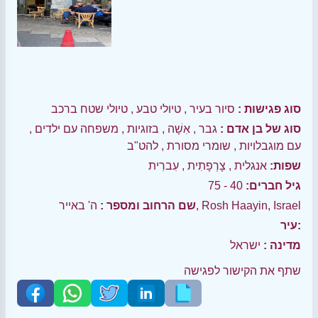
סוג פגישות :
סיור בעיר
,
טיולי טבע
,
טיולי שטח ברכב
סוג של בן אדם :
גבר
,
אִשָׁה
,
בזוגיות
,
משפחה עם ילדים
,
עם מוגבלויות
,
שומרי מסורת
,
להט"ב
שפות:
אנגלית
,
צָרְפָתִית
,
עִברִית
גיל חברים:
40 - 75
ה' באייר, Rosh Haayin, Israel
שם הרחוב ומספר :
עיר:
מדינה :
ישראל
שתף את הקישור לפגישה