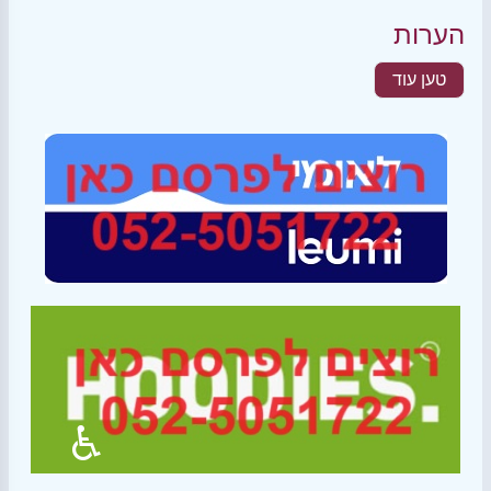
הערות
טען עוד
♿