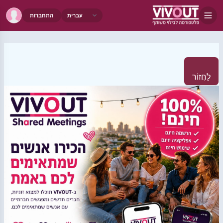
התחברות
לַחֲזוֹר