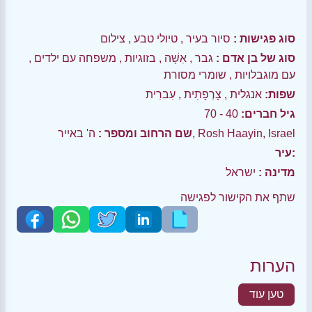
סוג פגישות :
סיור בעיר
,
טיולי טבע
,
צילום
סוג של בן אדם :
גבר
,
אִשָׁה
,
בזוגיות
,
משפחה עם ילדים
,
עם מוגבלויות
,
שומרי מסורת
שפות:
אנגלית
,
צָרְפָתִית
,
עִברִית
גיל חברים:
40 - 70
ה' באייר, Rosh Haayin, Israel
שם הרחוב ומספר :
עיר:
מדינה :
ישראל
שתף את הקישור לפגישה
הערות
טען עוד