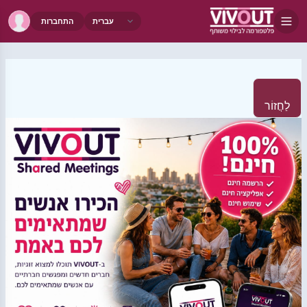
התחברות
לַחֲזוֹר