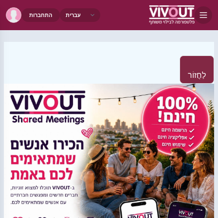
התחברות
לַחֲזוֹר