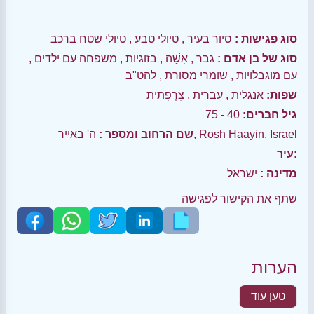
סוג פגישות :
סיור בעיר
,
טיולי טבע
,
טיולי שטח ברכב
סוג של בן אדם :
גבר
,
אִשָׁה
,
בזוגיות
,
משפחה עם ילדים
,
עם מוגבלויות
,
שומרי מסורת
,
להט"ב
שפות:
אנגלית
,
עִברִית
,
צָרְפָתִית
גיל חברים:
40 - 75
ה' באייר, Rosh Haayin, Israel
שם הרחוב ומספר :
עיר:
מדינה :
ישראל
שתף את הקישור לפגישה
הערות
טען עוד