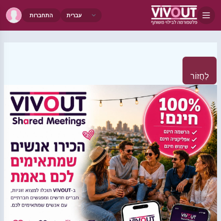
התחברות
לַחֲזוֹר