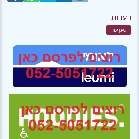
הערות
טען עוד
♿