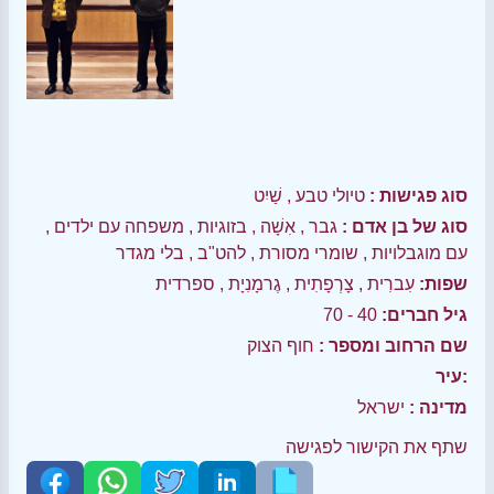
סוג פגישות :
טיולי טבע
,
שַׁיִט
סוג של בן אדם :
גבר
,
אִשָׁה
,
בזוגיות
,
משפחה עם ילדים
,
עם מוגבלויות
,
שומרי מסורת
,
להט"ב
,
בלי מגדר
שפות:
עִברִית
,
צָרְפָתִית
,
גֶרמָנִיָת
,
ספרדית
גיל חברים:
40 - 70
שם הרחוב ומספר :
חוף הצוק
עיר:
מדינה :
ישראל
שתף את הקישור לפגישה