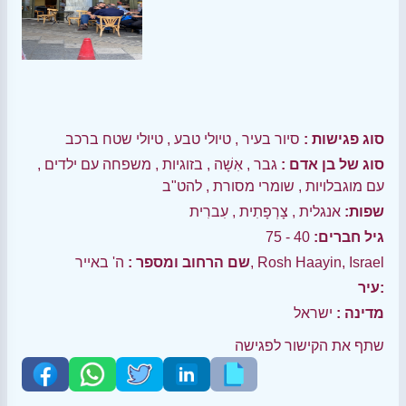
סוג פגישות :
סיור בעיר
,
טיולי טבע
,
טיולי שטח ברכב
סוג של בן אדם :
גבר
,
אִשָׁה
,
בזוגיות
,
משפחה עם ילדים
,
עם מוגבלויות
,
שומרי מסורת
,
להט"ב
שפות:
אנגלית
,
צָרְפָתִית
,
עִברִית
גיל חברים:
40 - 75
ה' באייר, Rosh Haayin, Israel
שם הרחוב ומספר :
עיר:
מדינה :
ישראל
שתף את הקישור לפגישה