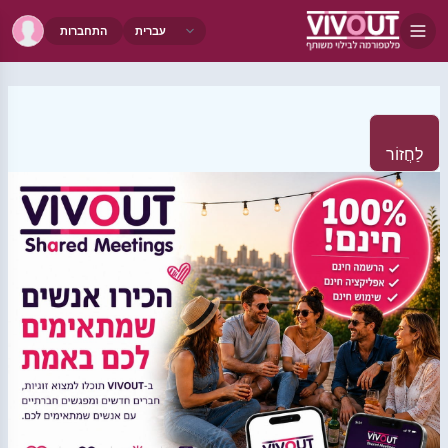
התחברות
לַחֲזוֹר