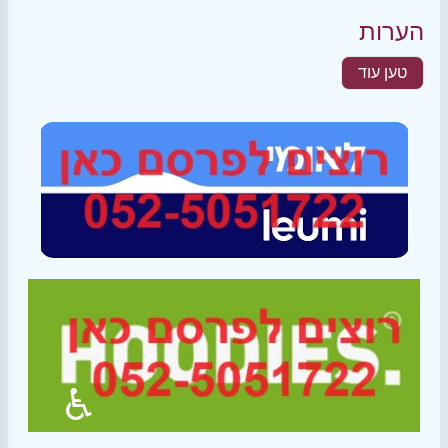
הערות
טען עוד
♿