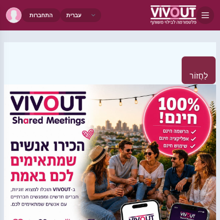
התחברות
לַחֲזוֹר