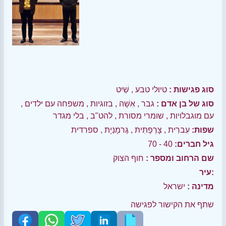
סוג פגישות :
טיולי טבע
,
שַׁיִט
סוג של בן אדם :
גבר
,
אִשָׁה
,
בזוגיות
,
משפחה עם ילדים
,
עם מוגבלויות
,
שומרי מסורת
,
להט"ב
,
בלי מגדר
שפות:
עִברִית
,
צָרְפָתִית
,
גֶרמָנִיָת
,
ספרדית
גיל חברים:
40 - 70
שם הרחוב ומספר :
חוף הצוק
עיר:
מדינה :
ישראל
שתף את הקישור לפגישה