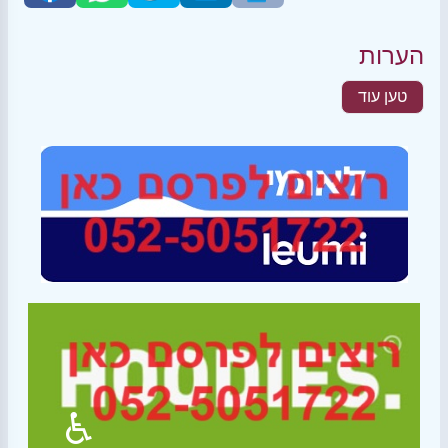
הערות
טען עוד
♿