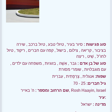
סוג פגישות :
סיור בעיר
,
טיולי טבע
,
טיול ברכב
,
שירה
בציבור
,
קריאה
,
צילום
,
בישול
,
קפה עם חברים
,
ריקוד
,
טיול
לחו"ל
,
שַׁיִט
,
ריצה
סוג של בן אדם :
גבר
,
אִשָׁה
,
בזוגיות
,
משפחה עם ילדים
,
עם מוגבלויות
,
שומרי מסורת
שפות:
אנגלית
,
צָרְפָתִית
,
עִברִית
גיל חברים:
25 - 70
ה' באייר, Rosh Haayin, Israel
שם הרחוב ומספר :
עיר:
מדינה :
ישראל