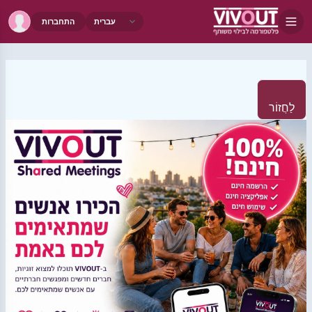
התחברות
לַחֲזוֹר