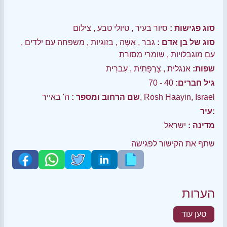
סוג פגישות :
סיור בעיר
,
טיולי טבע
,
צילום
סוג של בן אדם :
גבר
,
אִשָׁה
,
בזוגיות
,
משפחה עם ילדים
,
עם מוגבלויות
,
שומרי מסורת
שפות:
אנגלית
,
צָרְפָתִית
,
עִברִית
גיל חברים:
40 - 70
ה' באייר, Rosh Haayin, Israel
שם הרחוב ומספר :
עיר:
מדינה :
ישראל
שתף את הקישור לפגישה
הערות
טען עוד