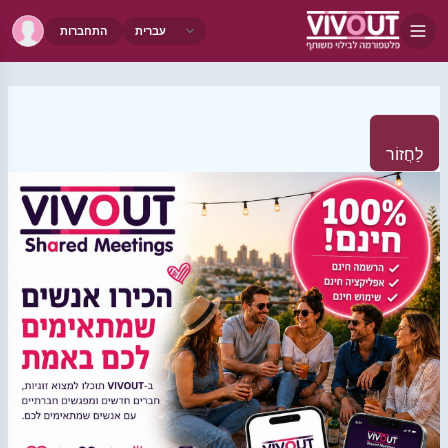
התחברות
לַחֲזוֹר