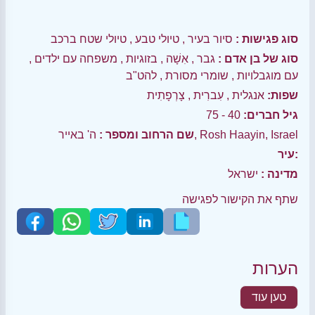
סוג פגישות :
סיור בעיר
,
טיולי טבע
,
טיולי שטח ברכב
סוג של בן אדם :
גבר
,
אִשָׁה
,
בזוגיות
,
משפחה עם ילדים
,
עם מוגבלויות
,
שומרי מסורת
,
להט"ב
שפות:
אנגלית
,
עִברִית
,
צָרְפָתִית
גיל חברים:
40 - 75
ה' באייר, Rosh Haayin, Israel
שם הרחוב ומספר :
עיר:
מדינה :
ישראל
שתף את הקישור לפגישה
הערות
טען עוד