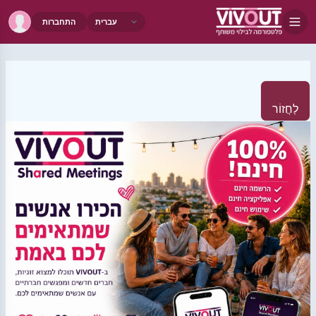
התחברות
לַחֲזוֹר