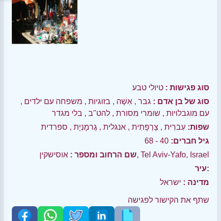
סוג פגישות :
טיולי טבע
סוג של בן אדם :
גבר
,
אִשָׁה
,
בזוגיות
,
משפחה עם ילדים
,
עם מוגבלויות
,
שומרי מסורת
,
להט"ב
,
בלי מגדר
שפות:
עִברִית
,
צָרְפָתִית
,
אנגלית
,
גֶרמָנִיָת
,
ספרדית
גיל חברים:
40 - 68
אוסישקין, Tel Aviv-Yafo, Israel
שם הרחוב ומספר :
עיר:
מדינה :
ישראל
שתף את הקישור לפגישה