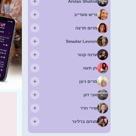
+
Arslan Shahid
+
זריש סעדייב
+
מרום תרצה
+
Smadar Levron
+
עדנה קנטי
+
חן תעוז
+
מרים ניצן
+
אבי דגן
+
שירי הדר
+
מנחם ברלינר