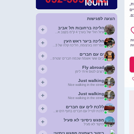
הצעה לפגישות
הליכה ברחובות תל אביב
+
טיול רגלי של בערך 4 ק"מ בקצב א...
הליכה ביער ראש העין
+
הפריחה בעיצומה, הליכה קלה של 3...
ים עם חברים
+
ביום ששי אשמח שכמה חברים יצטרפ...
Fly abroad
+
רוצים לטוס איתי ליפן
Just walking
+
Nice walking in the street
Just walking
+
Nice walking in the street
ללכת לים עם חברים
+
ללכת לטייל עם חברים בחוף הים ש...
מפגש ניסיוני לא פעיל
+
לרקוד לא פעיל
ביקור באתונה מפגש ניסיוני