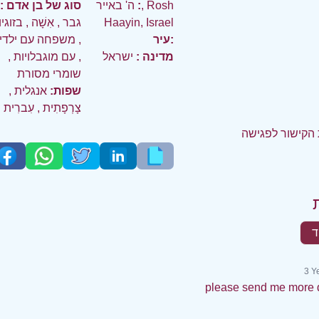
:
ה' באייר, Rosh
סוג של בן אדם :
Haayin, Israel
גבר
,
אִשָׁה
,
בזוגי
עיר:
,
משפחה עם ילדי
מדינה :
ישראל
,
עם מוגבלויות
,
שומרי מסורת
שפות:
אנגלית
,
צָרְפָתִית
,
עִברִית
הקישור לפגישה
ד
3 Y
please send me more d