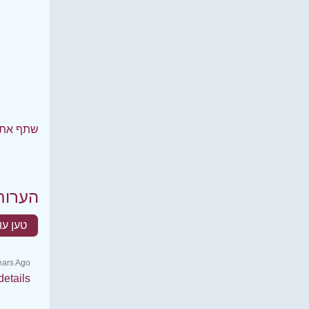
שתף את 
הערות
טען עו
ears Ago
etails