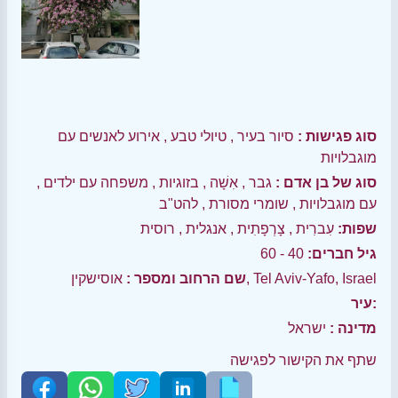
סוג פגישות :
סיור בעיר
,
טיולי טבע
,
אירוע לאנשים עם
מוגבלויות
סוג של בן אדם :
גבר
,
אִשָׁה
,
בזוגיות
,
משפחה עם ילדים
,
עם מוגבלויות
,
שומרי מסורת
,
להט"ב
שפות:
עִברִית
,
צָרְפָתִית
,
אנגלית
,
רוסית
גיל חברים:
40 - 60
אוסישקין, Tel Aviv-Yafo, Israel
שם הרחוב ומספר :
עיר:
מדינה :
ישראל
שתף את הקישור לפגישה