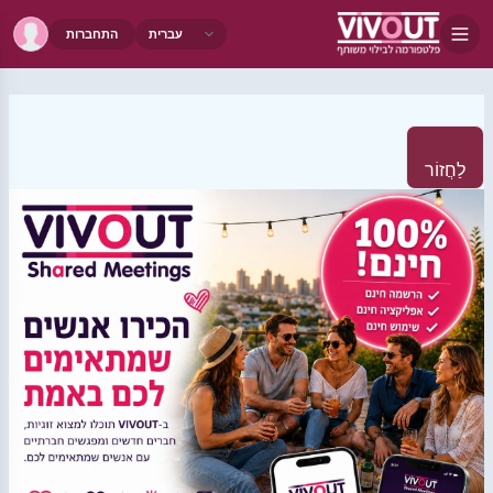
התחברות
לַחֲזוֹר