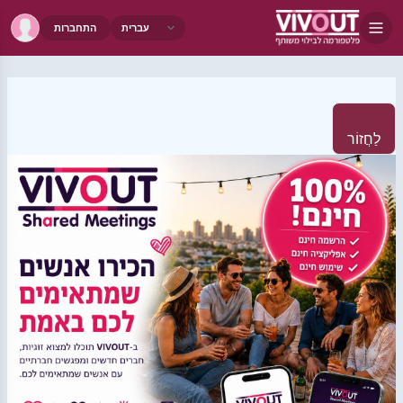
התחברות
לַחֲזוֹר