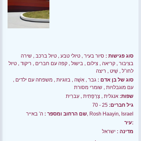
סוג פגישות :
סיור בעיר
,
טיולי טבע
,
טיול ברכב
,
שירה
בציבור
,
קריאה
,
צילום
,
בישול
,
קפה עם חברים
,
ריקוד
,
טיול
לחו"ל
,
שַׁיִט
,
ריצה
סוג של בן אדם :
גבר
,
אִשָׁה
,
בזוגיות
,
משפחה עם ילדים
,
עם מוגבלויות
,
שומרי מסורת
שפות:
אנגלית
,
צָרְפָתִית
,
עִברִית
גיל חברים:
25 - 70
ה' באייר, Rosh Haayin, Israel
שם הרחוב ומספר :
עיר:
מדינה :
ישראל