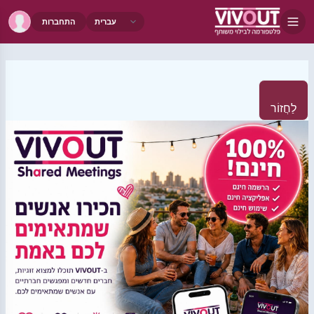
התחברות
לַחֲזוֹר