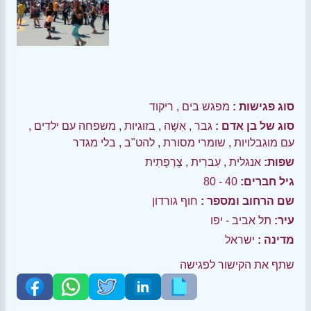
סוג פגישות :
מפגש בים
,
ריקוד
סוג של בן אדם :
גבר
,
אִשָׁה
,
בזוגיות
,
משפחה עם ילדים
,
עם מוגבלויות
,
שומרי מסורת
,
להט"ב
,
בלי מגדר
שפות:
אנגלית
,
עִברִית
,
צָרְפָתִית
גיל חברים:
40 - 80
שם הרחוב ומספר :
חוף גורדון
עיר:
תל אביב - יפו
מדינה :
ישראל
שתף את הקישור לפגישה