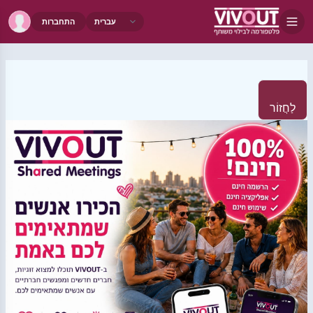
התחברות
לַחֲזוֹר