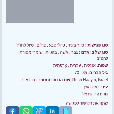
סוג פגישות :
סיור בעיר
,
טיולי טבע
,
צילום
,
טיול לחו"ל
סוג של בן אדם :
גבר
,
אִשָׁה
,
בזוגיות
,
שומרי מסורת
,
להט"ב
שפות:
אנגלית
,
עִברִית
,
צָרְפָתִית
גיל חברים:
35 - 70
ה' באייר, Rosh Haayin, Israel
שם הרחוב ומספר :
עיר:
ראש העין
מדינה :
ישראל
שתף את הקישור לפגישה