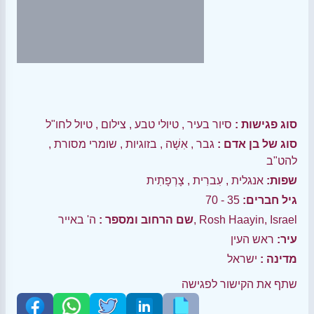
סוג פגישות :
סיור בעיר
,
טיולי טבע
,
צילום
,
טיול לחו"ל
סוג של בן אדם :
גבר
,
אִשָׁה
,
בזוגיות
,
שומרי מסורת
,
להט"ב
שפות:
אנגלית
,
עִברִית
,
צָרְפָתִית
גיל חברים:
35 - 70
ה' באייר, Rosh Haayin, Israel
שם הרחוב ומספר :
עיר:
ראש העין
מדינה :
ישראל
שתף את הקישור לפגישה