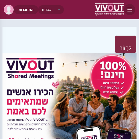
התחברות
לַחֲזוֹר