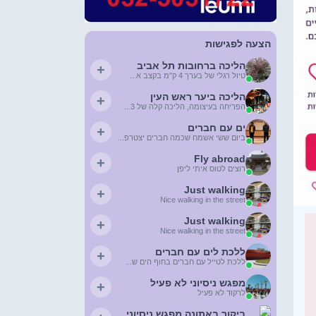
הצעה לפגישות
הליכה ברחובות תל אביב
+
טיול רגלי של בערך 4 ק"מ בקצב א...
הליכה ביער ראש העין
+
הפריחה בעיצומה, הליכה קלה של 3...
ים עם חברים
+
ביום ששי אשמח שכמה חברים יצטרפ...
Fly abroad
+
רוצים לטוס איתי ליפן
Just walking
+
Nice walking in the street
Just walking
+
Nice walking in the street
ללכת לים עם חברים
+
ללכת לטייל עם חברים בחוף הים ש...
מפגש ניסיוני לא פעיל
+
לרקוד לא פעיל
ביקור באתונה מפגש ניסיוני