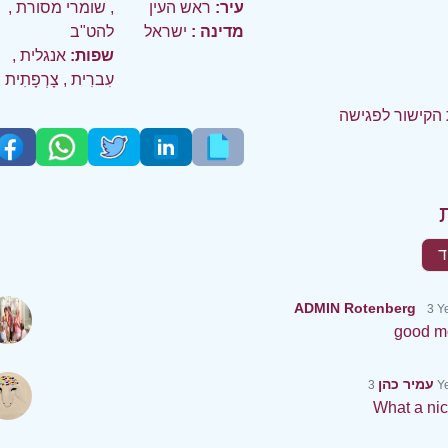
עיר:
ראש העין
,
שומרי מסורת
,
מדינה :
ישראל
להט"ב
שפות:
אנגלית
,
עִברִית
,
צָרְפָתִית
הקישור לפגישה
ד
ADMIN Rotenberg
3 Y
good m
עמיר כהן
3 
What a nic