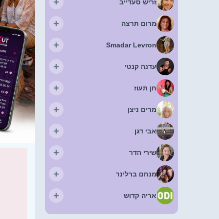
+
זריש סעדייב
+
מרום תרצה
+
Smadar Levron
+
עדנה קנטי
+
חן תעוז
+
מרים ניצן
+
אבי דגן
+
שירי הדר
+
מנחם ברלינר
+
אריה קדוש