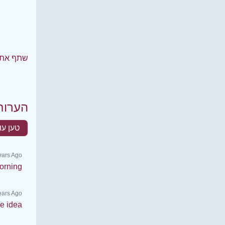
שתף את 
הערות
טען עו
ears Ago
orning
Years Ago
e idea