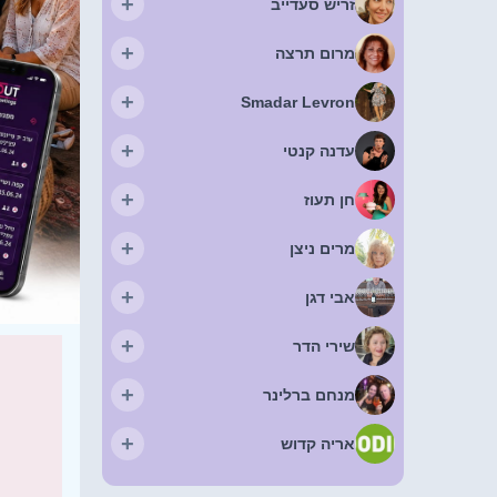
+
זריש סעדייב
+
מרום תרצה
+
Smadar Levron
+
עדנה קנטי
+
חן תעוז
+
מרים ניצן
+
אבי דגן
+
שירי הדר
+
מנחם ברלינר
+
אריה קדוש