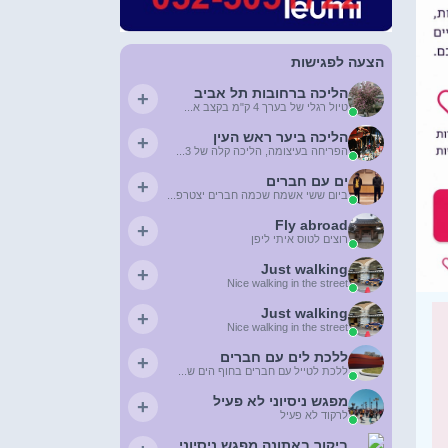
הצעה לפגישות
הליכה ברחובות תל אביב
+
טיול רגלי של בערך 4 ק"מ בקצב א...
הליכה ביער ראש העין
+
הפריחה בעיצומה, הליכה קלה של 3...
ים עם חברים
+
ביום ששי אשמח שכמה חברים יצטרפ...
Fly abroad
+
רוצים לטוס איתי ליפן
Just walking
+
Nice walking in the street
Just walking
+
Nice walking in the street
ללכת לים עם חברים
+
ללכת לטייל עם חברים בחוף הים ש...
מפגש ניסיוני לא פעיל
+
לרקוד לא פעיל
ביקור באתונה מפגש ניסיוני