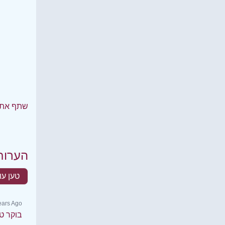
שתף את 
הערות
טען עו
Years Ago
בוקר ט