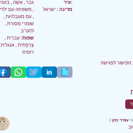
עיר:
גבר
,
אִשָׁה
,
בזוגי
מדינה :
ישראל
,
משפחה עם ילדי
,
עם מוגבלויות
,
שומרי מסורת
,
להט"ב
שפות:
עִברִית
,
צָרְפָתִית
,
אנגלית
רוסית
הקישור לפגישה
ד
עמיר כהן
3 
וב