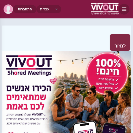
התחברות
לַחֲזוֹר