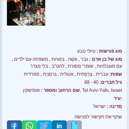
סוג פגישות :
טיולי טבע
סוג של בן אדם :
גבר
,
אִשָׁה
,
בזוגיות
,
משפחה עם ילדים
,
עם מוגבלויות
,
שומרי מסורת
,
להט"ב
,
בלי מגדר
שפות:
עִברִית
,
צָרְפָתִית
,
אנגלית
,
גֶרמָנִיָת
,
ספרדית
גיל חברים:
40 - 68
אוסישקין, Tel Aviv-Yafo, Israel
שם הרחוב ומספר :
עיר:
מדינה :
ישראל
שתף את הקישור לפגישה