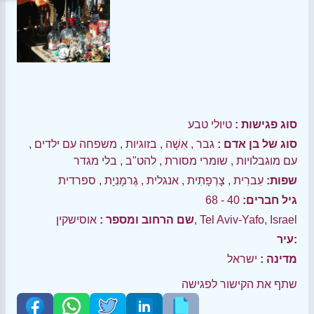
סוג פגישות :
טיולי טבע
סוג של בן אדם :
גבר
,
אִשָׁה
,
בזוגיות
,
משפחה עם ילדים
,
עם מוגבלויות
,
שומרי מסורת
,
להט"ב
,
בלי מגדר
שפות:
עִברִית
,
צָרְפָתִית
,
אנגלית
,
גֶרמָנִיָת
,
ספרדית
גיל חברים:
40 - 68
אוסישקין, Tel Aviv-Yafo, Israel
שם הרחוב ומספר :
עיר:
מדינה :
ישראל
שתף את הקישור לפגישה