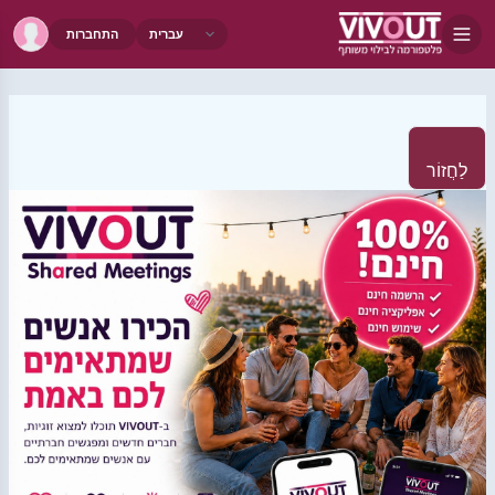
התחברות
לַחֲזוֹר