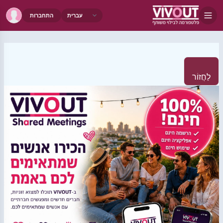
התחברות
לַחֲזוֹר