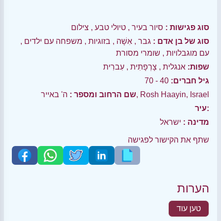
סוג פגישות :
סיור בעיר
,
טיולי טבע
,
צילום
סוג של בן אדם :
גבר
,
אִשָׁה
,
בזוגיות
,
משפחה עם ילדים
,
עם מוגבלויות
,
שומרי מסורת
שפות:
אנגלית
,
צָרְפָתִית
,
עִברִית
גיל חברים:
40 - 70
ה' באייר, Rosh Haayin, Israel
שם הרחוב ומספר :
עיר:
מדינה :
ישראל
שתף את הקישור לפגישה
הערות
טען עוד