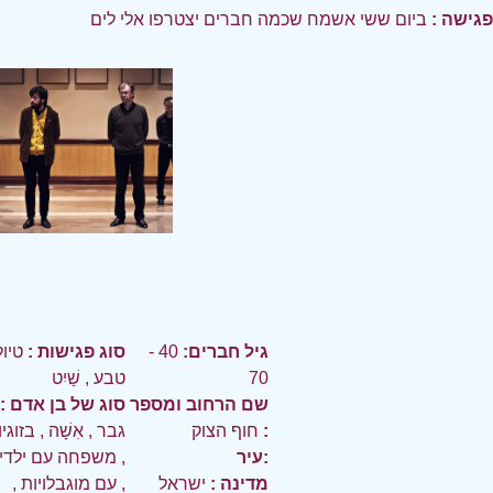
פגישה :
ביום ששי אשמח שכמה חברים יצטרפו אלי לים
גיל חברים:
40 -
סוג פגישות :
טיול
70
טבע
,
שַׁיִט
שם הרחוב ומספר
סוג של בן אדם :
:
חוף הצוק
גבר
,
אִשָׁה
,
בזוגי
עיר:
,
משפחה עם ילדי
מדינה :
ישראל
,
עם מוגבלויות
,