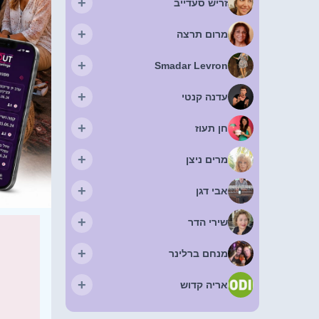
+
זריש סעדייב
+
מרום תרצה
+
Smadar Levron
+
עדנה קנטי
+
חן תעוז
+
מרים ניצן
+
אבי דגן
+
שירי הדר
+
מנחם ברלינר
+
אריה קדוש