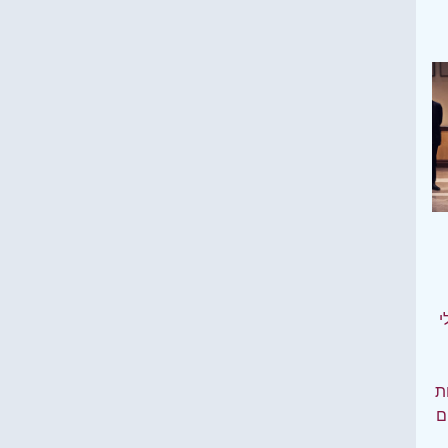
י
ות
ם