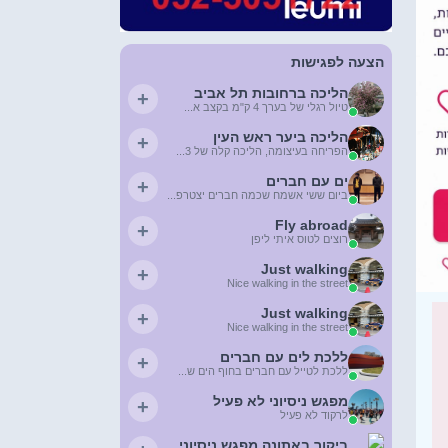
הצעה לפגישות
הליכה ברחובות תל אביב
+
טיול רגלי של בערך 4 ק"מ בקצב א...
הליכה ביער ראש העין
+
הפריחה בעיצומה, הליכה קלה של 3...
ים עם חברים
+
ביום ששי אשמח שכמה חברים יצטרפ...
Fly abroad
+
רוצים לטוס איתי ליפן
Just walking
+
Nice walking in the street
Just walking
+
Nice walking in the street
ללכת לים עם חברים
+
ללכת לטייל עם חברים בחוף הים ש...
מפגש ניסיוני לא פעיל
+
לרקוד לא פעיל
ביקור באתונה מפגש ניסיוני