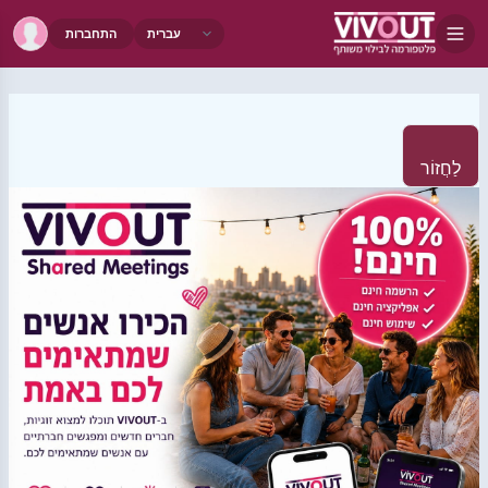
התחברות
לַחֲזוֹר