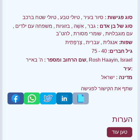
סוג פגישות :
סיור בעיר
,
טיולי טבע
,
טיולי שטח ברכב
סוג של בן אדם :
גבר
,
אִשָׁה
,
בזוגיות
,
משפחה עם ילדים
,
עם מוגבלויות
,
שומרי מסורת
,
להט"ב
שפות:
אנגלית
,
עִברִית
,
צָרְפָתִית
גיל חברים:
40 - 75
ה' באייר, Rosh Haayin, Israel
שם הרחוב ומספר :
עיר:
מדינה :
ישראל
שתף את הקישור לפגישה
הערות
טען עוד