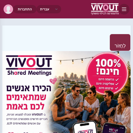
התחברות
לַחֲזוֹר