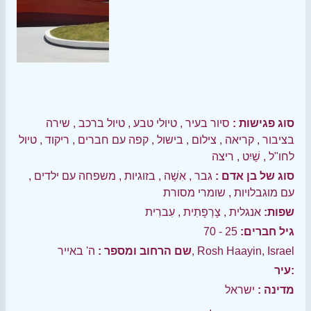
סוג פגישות :
סיור בעיר
,
טיולי טבע
,
טיול ברכב
,
שירה
בציבור
,
קריאה
,
צילום
,
בישול
,
קפה עם חברים
,
ריקוד
,
טיול
לחו"ל
,
שַׁיִט
,
ריצה
סוג של בן אדם :
גבר
,
אִשָׁה
,
בזוגיות
,
משפחה עם ילדים
,
עם מוגבלויות
,
שומרי מסורת
שפות:
אנגלית
,
צָרְפָתִית
,
עִברִית
גיל חברים:
25 - 70
ה' באייר, Rosh Haayin, Israel
שם הרחוב ומספר :
עיר:
מדינה :
ישראל