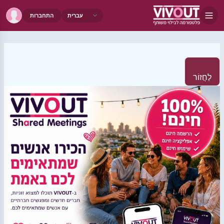
התחברות
לַחֲזוֹר