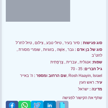
סוג פגישות :
סיור בעיר
,
טיולי טבע
,
צילום
,
טיול לחו"ל
סוג של בן אדם :
גבר
,
אִשָׁה
,
בזוגיות
,
שומרי מסורת
,
להט"ב
שפות:
אנגלית
,
עִברִית
,
צָרְפָתִית
גיל חברים:
35 - 70
ה' באייר, Rosh Haayin, Israel
שם הרחוב ומספר :
עיר:
ראש העין
מדינה :
ישראל
שתף את הקישור לפגישה