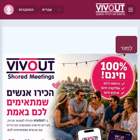
התחברות
לַחֲזוֹר