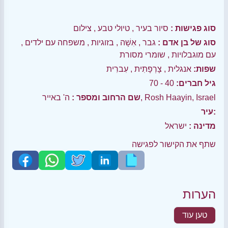
סוג פגישות :
סיור בעיר
,
טיולי טבע
,
צילום
סוג של בן אדם :
גבר
,
אִשָׁה
,
בזוגיות
,
משפחה עם ילדים
,
עם מוגבלויות
,
שומרי מסורת
שפות:
אנגלית
,
צָרְפָתִית
,
עִברִית
גיל חברים:
40 - 70
ה' באייר, Rosh Haayin, Israel
שם הרחוב ומספר :
עיר:
מדינה :
ישראל
שתף את הקישור לפגישה
הערות
טען עוד