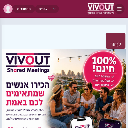
התחברות
לַחֲזוֹר