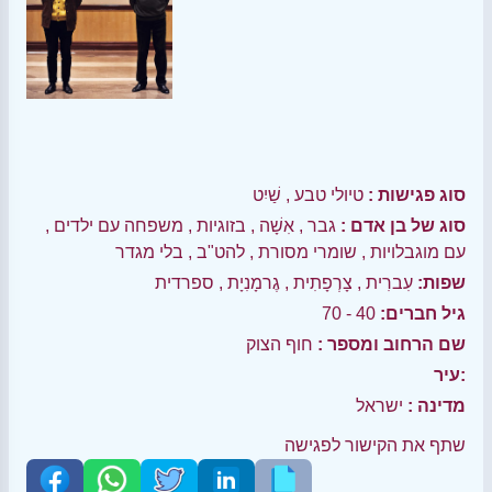
סוג פגישות :
טיולי טבע
,
שַׁיִט
סוג של בן אדם :
גבר
,
אִשָׁה
,
בזוגיות
,
משפחה עם ילדים
,
עם מוגבלויות
,
שומרי מסורת
,
להט"ב
,
בלי מגדר
שפות:
עִברִית
,
צָרְפָתִית
,
גֶרמָנִיָת
,
ספרדית
גיל חברים:
40 - 70
שם הרחוב ומספר :
חוף הצוק
עיר:
מדינה :
ישראל
שתף את הקישור לפגישה