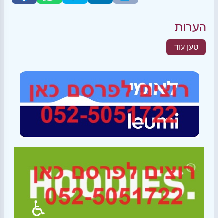
הערות
טען עוד
♿