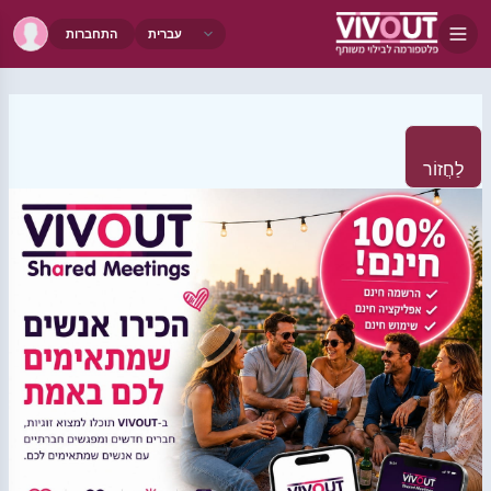
התחברות
לַחֲזוֹר