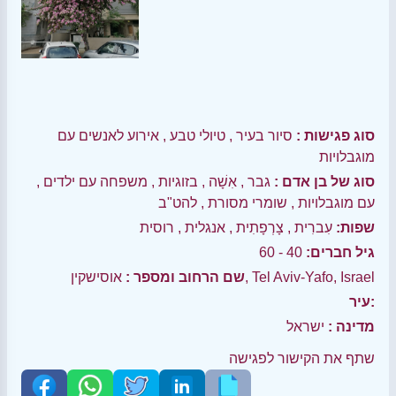
סוג פגישות :
סיור בעיר
,
טיולי טבע
,
אירוע לאנשים עם
מוגבלויות
סוג של בן אדם :
גבר
,
אִשָׁה
,
בזוגיות
,
משפחה עם ילדים
,
עם מוגבלויות
,
שומרי מסורת
,
להט"ב
שפות:
עִברִית
,
צָרְפָתִית
,
אנגלית
,
רוסית
גיל חברים:
40 - 60
אוסישקין, Tel Aviv-Yafo, Israel
שם הרחוב ומספר :
עיר:
מדינה :
ישראל
שתף את הקישור לפגישה