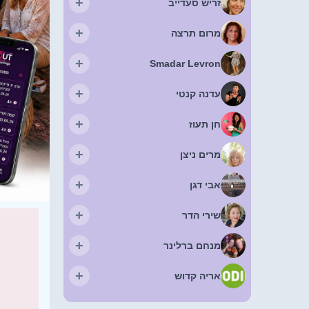
+
זריש סעדייב
+
מרום תרצה
+
Smadar Levron
+
עדנה קנטי
+
חן תעוז
+
מרים ניצן
+
אבי דגן
+
שירי הדר
+
מנחם ברלינר
+
אריה קדוש