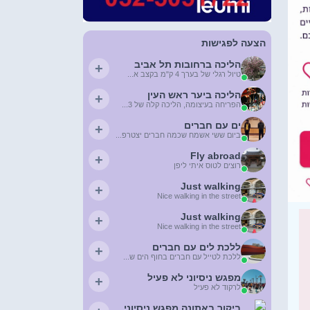
הצעה לפגישות
הליכה ברחובות תל אביב
+
טיול רגלי של בערך 4 ק"מ בקצב א...
הליכה ביער ראש העין
+
הפריחה בעיצומה, הליכה קלה של 3...
ים עם חברים
+
ביום ששי אשמח שכמה חברים יצטרפ...
Fly abroad
+
רוצים לטוס איתי ליפן
Just walking
+
Nice walking in the street
Just walking
+
Nice walking in the street
ללכת לים עם חברים
+
ללכת לטייל עם חברים בחוף הים ש...
מפגש ניסיוני לא פעיל
+
לרקוד לא פעיל
ביקור באתונה מפגש ניסיוני