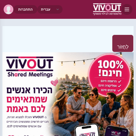
התחברות
לַחֲזוֹר