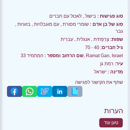
סוג פגישות :
בישול
,
לאכול עם חברים
סוג של בן אדם :
שומרי מסורת
,
עם מוגבלויות
,
בזוגיות
,
גבר
שפות:
צָרְפָתִית
,
אנגלית
,
עִברִית
גיל חברים:
40 - 70
המתמיד 33, Ramat Gan, Israel
שם הרחוב ומספר :
עיר:
רמת גן
מדינה :
ישראל
שתף את הקישור לפגישה
הערות
טען עוד